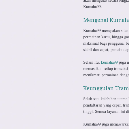
akan mengulas secara lengka
Kumaha99.
Mengenal Kumaha
Kumaha99 merupakan situs g
permainan kartu, hingga ga
maksimal bagi pengguna, b
stabil dan cepat, pemain da
Selain itu,
kumaha99
juga m
memastikan setiap transaksi
menikmati permainan denga
Keunggulan Uta
Salah satu kelebihan utama
pendaftaran yang cepat, tra
tinggi. Semua layanan ini 
Kumaha99 juga menawarkan b