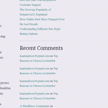
Customer Support
The Growing Popularity of
Dutamovie21 Explained
How Online Slots Have Changed Over
the Last Decade
e,
Understanding Different Toto Togel
Betting Options
yang
Recent Comments
ni
kaarinadoseo@gmail.com
on
Top
kus
Reasons to Choose Livetotobet
kaarinadoseo@gmail.com
on
Top
Reasons to Choose Livetotobet
kaarinadoseo@gmail.com
on
Top
 proses
Reasons to Choose Livetotobet
kualitas
an.
kaarinadoseo@gmail.com
on
Top
Reasons to Choose Livetotobet
a
A WordPress Commenter
on