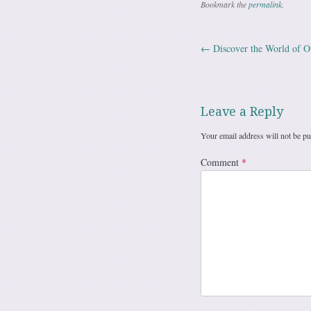
Bookmark the
permalink
.
←
Discover the World of 
Post navig
Leave a Reply
Your email address will not be pu
Comment
*