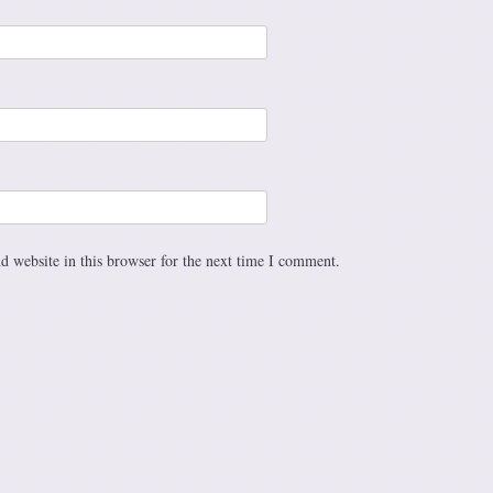
 website in this browser for the next time I comment.