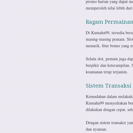
promo harian yang dapat m
memperoleh nilai lebih dari
Ragam Permainan 
Di Kumaha99, tersedia bera
masing-masing pemain. Slot
menarik, fitur bonus yang m
Selain slot, pemain juga d
berpikir dan keterampilan. 
keamanan tetap terjamin.
Sistem Transaksi
Kemudahan dalam melakukan 
Kumaha99 menyediakan berb
dilakukan dengan cepat, se
Dengan sistem transaksi ya
dan nyaman.