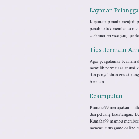
Layanan Pelangga
Kepuasan pemain menjadi pr
penuh untuk membantu menj
customer service yang profe
Tips Bermain Ama
Agar pengalaman bermain d
memilih permainan sesuai ke
dan pengelolaan emosi yan
bermain.
Kesimpulan
Kumaha99 merupakan platfo
dan peluang keuntungan. Den
Kumaha99 mampu memberik
mencari situs game online 