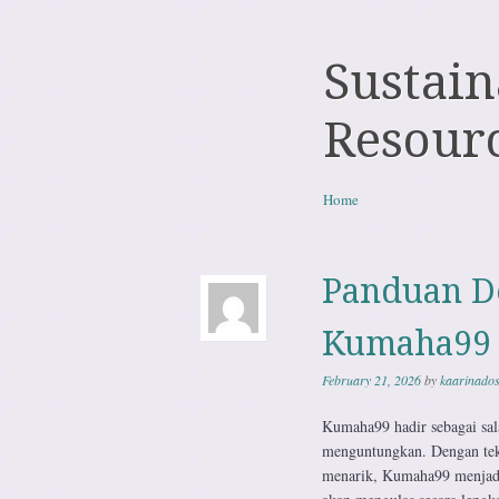
Sustain
Resourc
Skip to content
Home
Menu
Panduan D
Kumaha99
February 21, 2026
by
kaarinado
Kumaha99 hadir sebagai sal
menguntungkan. Dengan tekn
menarik, Kumaha99 menjadi p